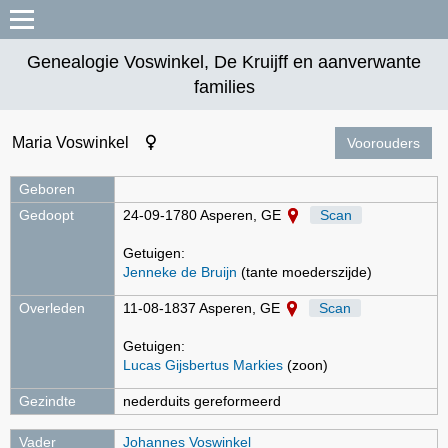
Genealogie Voswinkel, De Kruijff en aanverwante
families
Maria Voswinkel
Voorouders
Geboren
Gedoopt
24-09-1780 Asperen, GE
Scan
Getuigen:
Jenneke de Bruijn
(tante moederszijde)
Overleden
11-08-1837 Asperen, GE
Scan
Getuigen:
Lucas Gijsbertus Markies
(zoon)
Gezindte
nederduits gereformeerd
Vader
Johannes Voswinkel