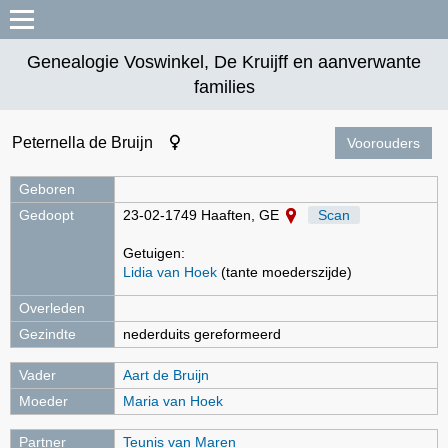
Genealogie Voswinkel, De Kruijff en aanverwante
families
Peternella de Bruijn
Voorouders
Geboren
Gedoopt
23-02-1749 Haaften, GE
Scan
Getuigen:
Lidia van Hoek
(tante moederszijde)
Overleden
Gezindte
nederduits gereformeerd
Vader
Aart de Bruijn
Moeder
Maria van Hoek
Partner
Teunis van Maren