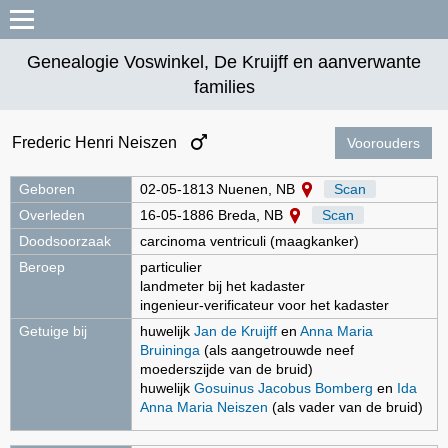
Genealogie Voswinkel, De Kruijff en aanverwante
families
Frederic Henri Neiszen
Voorouders
Geboren
02-05-1813 Nuenen, NB
Scan
Overleden
16-05-1886 Breda, NB
Scan
Doodsoorzaak
carcinoma ventriculi (maagkanker)
Beroep
particulier
landmeter bij het kadaster
ingenieur-verificateur voor het kadaster
Getuige bij
huwelijk
Jan de Kruijff
en
Anna Maria
Bruininga
(als aangetrouwde neef
moederszijde van de bruid)
huwelijk
Gosuinus Jacobus Bomberg
en
Ida
Anna Maria Neiszen
(als vader van de bruid)