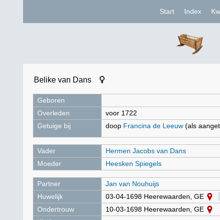
Start
Index
Kw
Belike van Dans
Geboren
Overleden
voor 1722
Getuige bij
doop
Francina de Leeuw
(als aanget
Vader
Hermen Jacobs van Dans
Moeder
Heesken Spiegels
Partner
Jan van Nouhuijs
Huwelijk
03-04-1698 Heerewaarden, GE
Ondertrouw
10-03-1698 Heerewaarden, GE