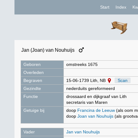
Start
Index
Kw
Jan (Joan) van Nouhuijs
Geboren
omstreeks 1675
Overleden
Begraven
15-06-1739 Lith, NB
Scan
Gezindte
nederduits gereformeerd
Functie
drossaard en dijkgraaf van Lith
secretaris van Maren
Getuige bij
doop
Francina de Leeuw
(als oom m
doop
Joan van Nouhuijs
(als grootva
Vader
Jan van Nouhuijs