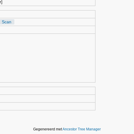
r]
Scan
Gegenereerd met
Ancestor Tree Manager