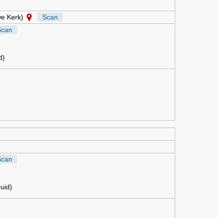
we Kerk)
Scan
Scan
d)
Scan
uid)