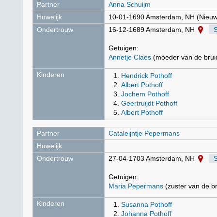
Partner
Anna Schuijm
Huwelijk
10-01-1690 Amsterdam, NH (Nieu
Ondertrouw
16-12-1689 Amsterdam, NH
Getuigen:
Annetje Claes
(moeder van de brui
Kinderen
Hendrick Pothoff
Albert Pothoff
Jochem Pothoff
Geertruijdt Pothoff
Albert Pothoff
Partner
Cataleijntje Pepermans
Huwelijk
Ondertrouw
27-04-1703 Amsterdam, NH
Getuigen:
Maria Pepermans
(zuster van de br
Kinderen
Susanna Pothoff
Johanna Pothoff