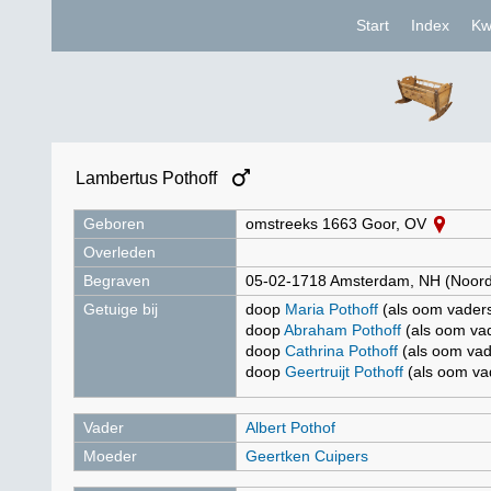
Start
Index
Kw
Lambertus Pothoff
Geboren
omstreeks 1663 Goor, OV
Overleden
Begraven
05-02-1718 Amsterdam, NH (Noord
Getuige bij
doop
Maria Pothoff
(als oom vaders
doop
Abraham Pothoff
(als oom vad
doop
Cathrina Pothoff
(als oom vad
doop
Geertruijt Pothoff
(als oom vad
Vader
Albert Pothof
Moeder
Geertken Cuipers