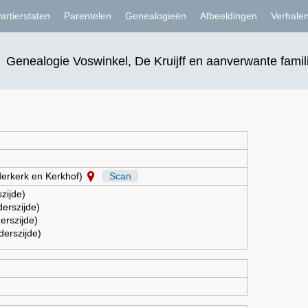
artierstaten
Parentelen
Genealogieën
Afbeeldingen
Verhale
Genealogie Voswinkel, De Kruijff en aanverwante famil
erkerk en Kerkhof)
Scan
zijde)
erszijde)
erszijde)
erszijde)