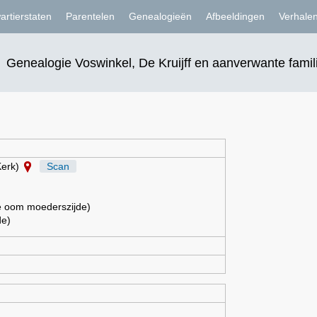
artierstaten
Parentelen
Genealogieën
Afbeeldingen
Verhale
Genealogie Voswinkel, De Kruijff en aanverwante famil
Kerk)
Scan
 oom moederszijde)
de)