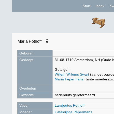
Start
Index
Kw
Maria Pothoff
Geboren
Gedoopt
31-08-1710 Amsterdam, NH (Oude 
Getuigen:
Willem Willems Swart
(aangetrouwde
Maria Pepermans
(tante moederszij
Overleden
Gezindte
nederduits gereformeerd
Vader
Lambertus Pothoff
Moeder
Cataleijntje Pepermans