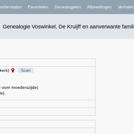
artierstaten
Parentelen
Genealogieën
Afbeeldingen
Verhale
Genealogie Voswinkel, De Kruijff en aanverwante famil
kerk)
Scan
 oom moederszijde)
de)