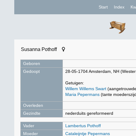
Start
Index
Kw
Susanna Pothoff
Geboren
Gedoopt
28-05-1704 Amsterdam, NH (Wester
Getuigen:
Willem Willems Swart
(aangetrouwde
Maria Pepermans
(tante moederszij
Overleden
Gezindte
nederduits gereformeerd
Vader
Lambertus Pothoff
Moeder
Cataleijntje Pepermans