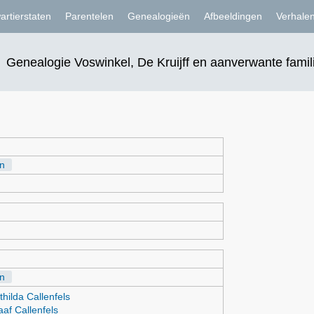
artierstaten
Parentelen
Genealogieën
Afbeeldingen
Verhale
Genealogie Voswinkel, De Kruijff en aanverwante famil
n
n
hilda Callenfels
af Callenfels