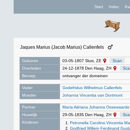
Start
Index
Kw
Jaques Marius (Jacob Marius) Callenfels
Geboren
03-05-1807 Sluis, ZE
Scan
Overleden
24-12-1878 Den Haag, ZH
Sca
Beroep
ontvanger der domeinen
Vader
Godefridus Wilhelmus Callenfels
Moeder
Johanna Vincentia van Dortmont
Partner
Maria Adriana Johanna Ossewaarde
Huwelijk
29-05-1835 Den Haag, ZH
Sca
Kinderen
Petronella Carolina Vincentia Mat
Godfried Willem Ferdinand Gusta