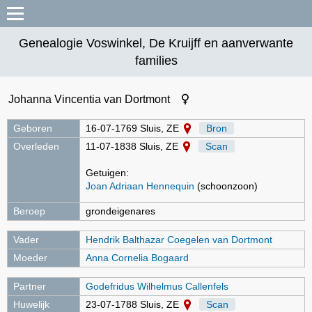
Genealogie Voswinkel, De Kruijff en aanverwante
families
Johanna Vincentia van Dortmont
Geboren
16-07-1769 Sluis, ZE
Bron
Overleden
11-07-1838 Sluis, ZE
Scan
Getuigen:
Joan Adriaan Hennequin
(schoonzoon)
Beroep
grondeigenares
Vader
Hendrik Balthazar Coegelen van Dortmont
Moeder
Anna Cornelia Bogaard
Partner
Godefridus Wilhelmus Callenfels
Huwelijk
23-07-1788 Sluis, ZE
Scan