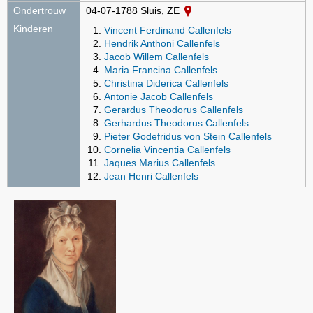
Ondertrouw
04-07-1788 Sluis, ZE
Kinderen
Vincent Ferdinand Callenfels
Hendrik Anthoni Callenfels
Jacob Willem Callenfels
Maria Francina Callenfels
Christina Diderica Callenfels
Antonie Jacob Callenfels
Gerardus Theodorus Callenfels
Gerhardus Theodorus Callenfels
Pieter Godefridus von Stein Callenfels
Cornelia Vincentia Callenfels
Jaques Marius Callenfels
Jean Henri Callenfels