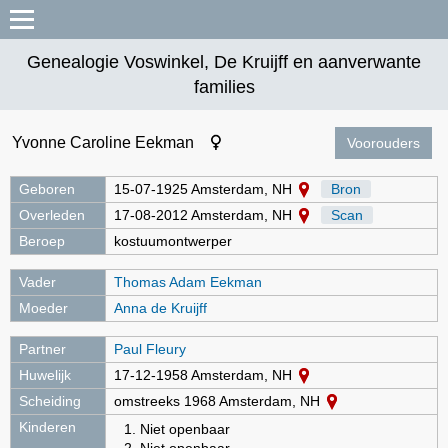
Genealogie Voswinkel, De Kruijff en aanverwante
families
Yvonne Caroline Eekman
Voorouders
Geboren
15-07-1925 Amsterdam, NH
Bron
Overleden
17-08-2012 Amsterdam, NH
Scan
Beroep
kostuumontwerper
Vader
Thomas Adam Eekman
Moeder
Anna de Kruijff
Partner
Paul Fleury
Huwelijk
17-12-1958 Amsterdam, NH
Scheiding
omstreeks 1968 Amsterdam, NH
Kinderen
Niet openbaar