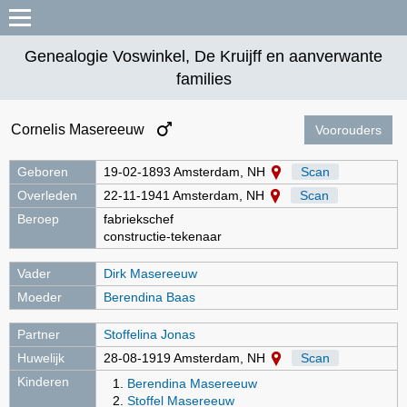
Genealogie Voswinkel, De Kruijff en aanverwante
families
Cornelis Masereeuw
Voorouders
Geboren
19-02-1893 Amsterdam, NH
Scan
Overleden
22-11-1941 Amsterdam, NH
Scan
Beroep
fabriekschef
constructie-tekenaar
Vader
Dirk Masereeuw
Moeder
Berendina Baas
Partner
Stoffelina Jonas
Huwelijk
28-08-1919 Amsterdam, NH
Scan
Kinderen
Berendina Masereeuw
Stoffel Masereeuw