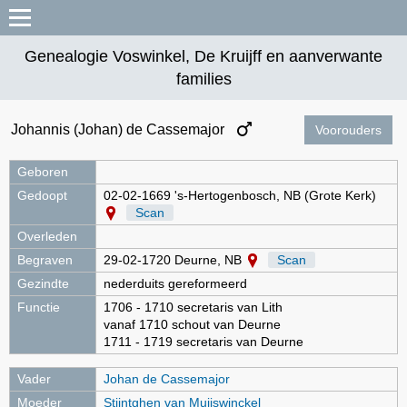
Genealogie Voswinkel, De Kruijff en aanverwante
families
Johannis (Johan) de Cassemajor
Voorouders
Geboren
Gedoopt
02-02-1669 's-Hertogenbosch, NB (Grote Kerk)
Scan
Overleden
Begraven
29-02-1720 Deurne, NB
Scan
Gezindte
nederduits gereformeerd
Functie
1706 - 1710 secretaris van Lith
vanaf 1710 schout van Deurne
1711 - 1719 secretaris van Deurne
Vader
Johan de Cassemajor
Moeder
Stijntghen van Muijswinckel