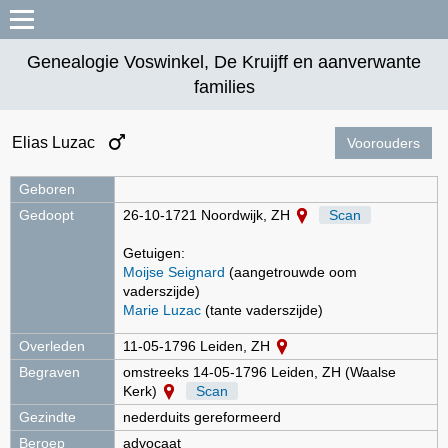
Genealogie Voswinkel, De Kruijff en aanverwante
families
Elias Luzac
Voorouders
Geboren
Gedoopt
26-10-1721 Noordwijk, ZH
Scan
Getuigen:
Moijse Seignard
(aangetrouwde oom
vaderszijde)
Marie Luzac
(tante vaderszijde)
Overleden
11-05-1796 Leiden, ZH
Begraven
omstreeks 14-05-1796 Leiden, ZH (Waalse
Kerk)
Scan
Gezindte
nederduits gereformeerd
Beroep
advocaat