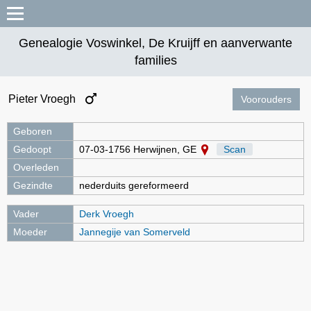
Genealogie Voswinkel, De Kruijff en aanverwante
families
Pieter Vroegh
Voorouders
Geboren
Gedoopt
07-03-1756 Herwijnen, GE
Scan
Overleden
Gezindte
nederduits gereformeerd
Vader
Derk Vroegh
Moeder
Jannegije van Somerveld