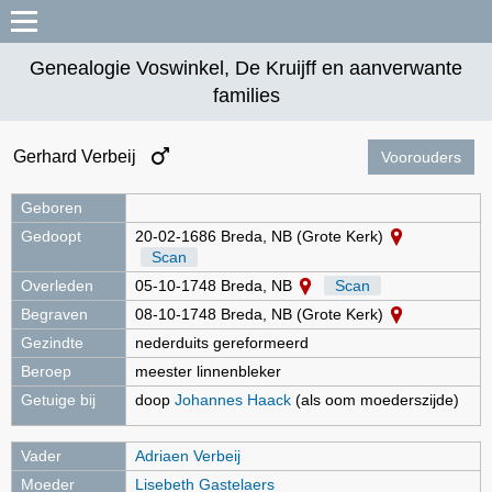
Genealogie Voswinkel, De Kruijff en aanverwante
families
Gerhard Verbeij
Voorouders
Geboren
Gedoopt
20-02-1686 Breda, NB (Grote Kerk)
Scan
Overleden
05-10-1748 Breda, NB
Scan
Begraven
08-10-1748 Breda, NB (Grote Kerk)
Gezindte
nederduits gereformeerd
Beroep
meester linnenbleker
Getuige bij
doop
Johannes Haack
(als oom moederszijde)
Vader
Adriaen Verbeij
Moeder
Lisebeth Gastelaers