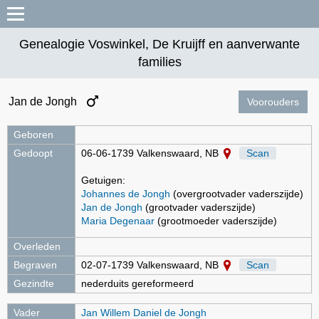
Genealogie Voswinkel, De Kruijff en aanverwante
families
Jan de Jongh
Voorouders
Geboren
Gedoopt
06-06-1739 Valkenswaard, NB
Scan
Getuigen:
Johannes de Jongh
(overgrootvader vaderszijde)
Jan de Jongh
(grootvader vaderszijde)
Maria Degenaar
(grootmoeder vaderszijde)
Overleden
Begraven
02-07-1739 Valkenswaard, NB
Scan
Gezindte
nederduits gereformeerd
Vader
Jan Willem Daniel de Jongh