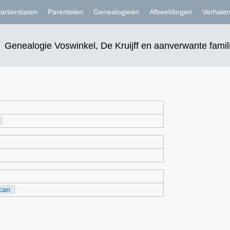
artierstaten
Parentelen
Genealogieën
Afbeeldingen
Verhale
Genealogie Voswinkel, De Kruijff en aanverwante famil
can