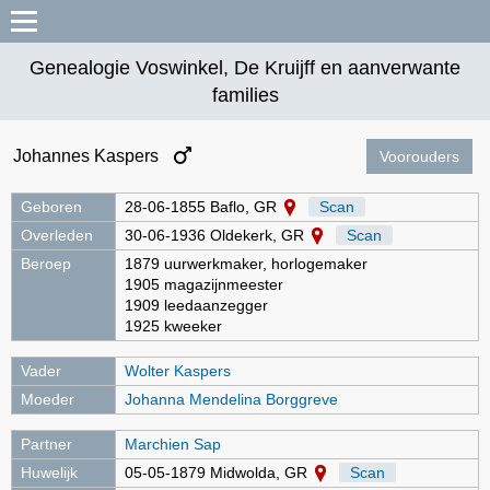
Genealogie Voswinkel, De Kruijff en aanverwante
families
Johannes Kaspers
Voorouders
Geboren
28-06-1855 Baflo, GR
Scan
Overleden
30-06-1936 Oldekerk, GR
Scan
Beroep
1879 uurwerkmaker, horlogemaker
1905 magazijnmeester
1909 leedaanzegger
1925 kweeker
Vader
Wolter Kaspers
Moeder
Johanna Mendelina Borggreve
Partner
Marchien Sap
Huwelijk
05-05-1879 Midwolda, GR
Scan