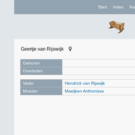
Start
Index
Kw
Geertje van Rijswijk
Geboren
Overleden
Vader
Hendrick van Rijswijk
Moeder
Maeijken Anthonisse