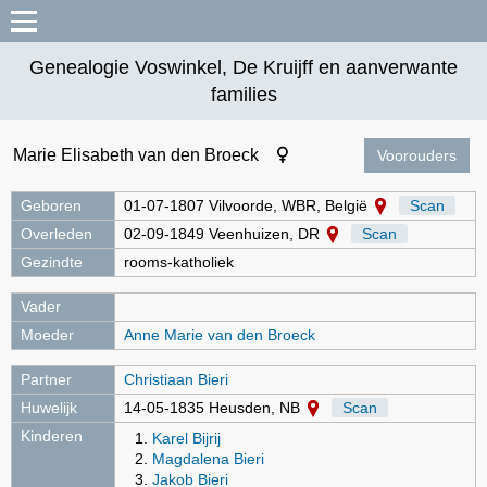
Genealogie Voswinkel, De Kruijff en aanverwante
families
Marie Elisabeth van den Broeck
Voorouders
Geboren
01-07-1807 Vilvoorde, WBR, België
Scan
Overleden
02-09-1849 Veenhuizen, DR
Scan
Gezindte
rooms-katholiek
Vader
Moeder
Anne Marie van den Broeck
Partner
Christiaan Bieri
Huwelijk
14-05-1835 Heusden, NB
Scan
Kinderen
Karel Bijrij
Magdalena Bieri
Jakob Bieri