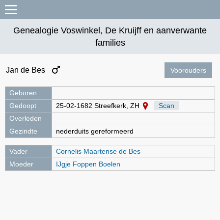
Genealogie Voswinkel, De Kruijff en aanverwante
families
Jan de Bes
Voorouders
Geboren
Gedoopt
25-02-1682 Streefkerk, ZH
Scan
Overleden
Gezindte
nederduits gereformeerd
Vader
Cornelis Maartense de Bes
Moeder
IJgje Foppen Boelen