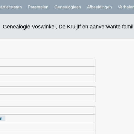
artierstaten
Parentelen
Genealogieën
Afbeeldingen
Verhale
Genealogie Voswinkel, De Kruijff en aanverwante famil
n