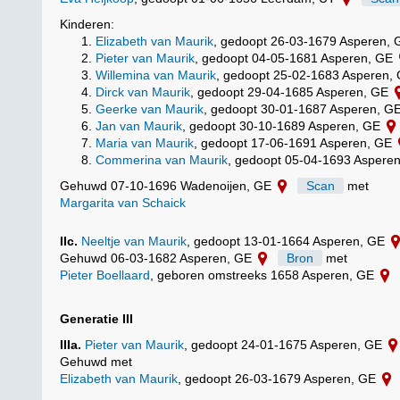
Kinderen:
Elizabeth van Maurik
, gedoopt 26-03-1679 Asperen,
Pieter van Maurik
, gedoopt 04-05-1681 Asperen, GE
Willemina van Maurik
, gedoopt 25-02-1683 Asperen,
Dirck van Maurik
, gedoopt 29-04-1685 Asperen, GE
Geerke van Maurik
, gedoopt 30-01-1687 Asperen, G
Jan van Maurik
, gedoopt 30-10-1689 Asperen, GE
Maria van Maurik
, gedoopt 17-06-1691 Asperen, GE
Commerina van Maurik
, gedoopt 05-04-1693 Aspere
Gehuwd 07-10-1696 Wadenoijen, GE
Scan
met
Margarita van Schaick
IIc.
Neeltje van Maurik
, gedoopt 13-01-1664 Asperen, GE
Gehuwd 06-03-1682 Asperen, GE
Bron
met
Pieter Boellaard
, geboren omstreeks 1658 Asperen, GE
Generatie III
IIIa.
Pieter van Maurik
, gedoopt 24-01-1675 Asperen, GE
Gehuwd met
Elizabeth van Maurik
, gedoopt 26-03-1679 Asperen, GE