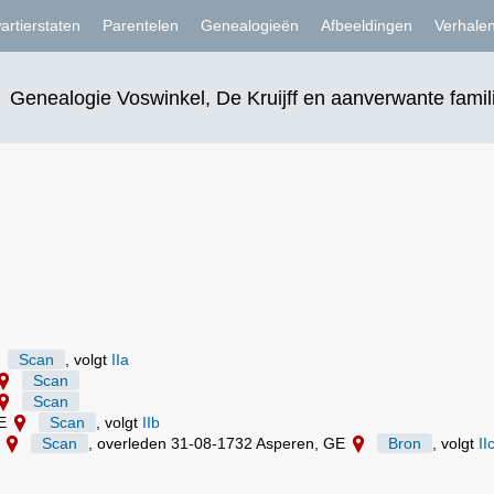
artierstaten
Parentelen
Genealogieën
Afbeeldingen
Verhale
Genealogie Voswinkel, De Kruijff en aanverwante famil
Scan
, volgt
IIa
Scan
Scan
GE
Scan
, volgt
IIb
E
Scan
, overleden 31-08-1732 Asperen, GE
Bron
, volgt
II