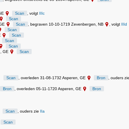
 GE
Scan
, volgt
IIIc
Scan
 GE
Scan
, begraven 10-10-1719 Zevenbergen, NB
, volgt
IIId
Scan
E
Scan
Scan
Scan
n, GE
Scan
Scan
, overleden 31-08-1732 Asperen, GE
Bron
, ouders zi
Bron
, overleden 05-11-1720 Asperen, GE
Bron
Scan
, ouders zie
IIa
Scan