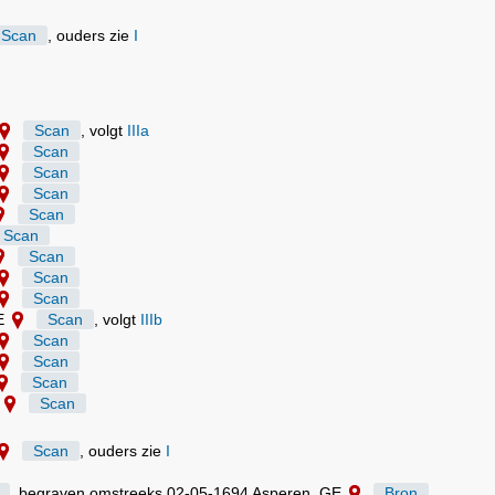
Scan
, ouders zie
I
Scan
, volgt
IIIa
Scan
Scan
Scan
Scan
Scan
Scan
Scan
Scan
GE
Scan
, volgt
IIIb
Scan
Scan
Scan
E
Scan
Scan
, ouders zie
I
, begraven omstreeks 02-05-1694 Asperen, GE
Bron