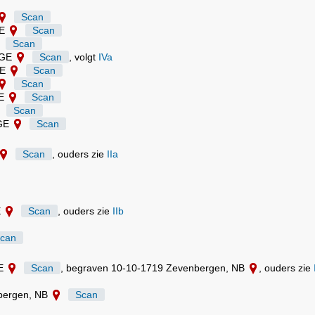
Scan
GE
Scan
Scan
 GE
Scan
, volgt
IVa
GE
Scan
Scan
GE
Scan
Scan
 GE
Scan
Scan
, ouders zie
IIa
E
Scan
, ouders zie
IIb
can
GE
Scan
, begraven 10-10-1719 Zevenbergen, NB
, ouders zie
nbergen, NB
Scan