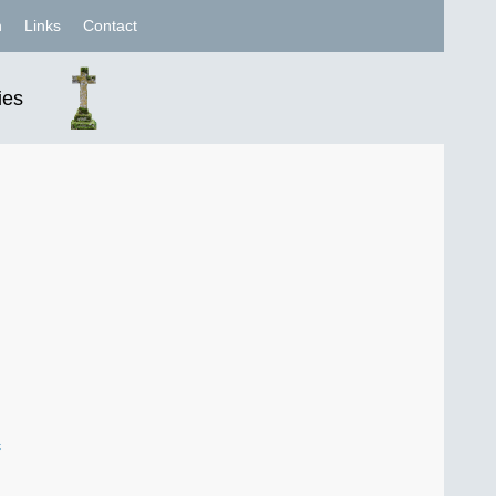
n
Links
Contact
ies
c