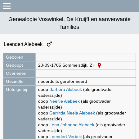
Genealogie Voswinkel, De Kruijff en aanverwante
families
Leendert Alebeek
Geboren
Gedoopt
20-09-1705 Sommelsdijk, ZH
Overleden
Gezindte
nederduits gereformeerd
Getuige bij
doop
Barbera Alebeek
(als grootvader
vaderszijde)
doop
Neeltie Alebeek
(als grootvader
vaderszijde)
doop
Gerritda Neela Alebeek
(als grootvader
vaderszijde)
doop
Lena Johanna Alebeek
(als grootvader
vaderszijde)
doop
Leendert Verbeij
(als grootvader