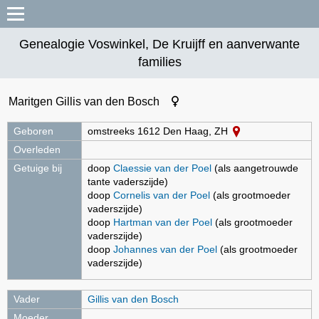
Genealogie Voswinkel, De Kruijff en aanverwante
families
Maritgen Gillis van den Bosch
Geboren
omstreeks 1612 Den Haag, ZH
Overleden
Getuige bij
doop
Claessie van der Poel
(als aangetrouwde
tante vaderszijde)
doop
Cornelis van der Poel
(als grootmoeder
vaderszijde)
doop
Hartman van der Poel
(als grootmoeder
vaderszijde)
doop
Johannes van der Poel
(als grootmoeder
vaderszijde)
Vader
Gillis van den Bosch
Moeder