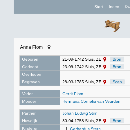
Start
Index
Kw
Anna Flom
Geboren
21-09-1742 Sluis, ZE
Bron
Gedoopt
23-09-1742 Sluis, ZE
Bron
Overleden
Begraven
28-03-1785 Sluis, ZE
Scan
Vader
Gerrit Flom
Moeder
Hermana Cornelia van Veurden
Partner
Johan Ludwig Stirn
Huwelijk
30-04-1758 Sluis, ZE
Bron
Kinderen
Gerhardus Stern