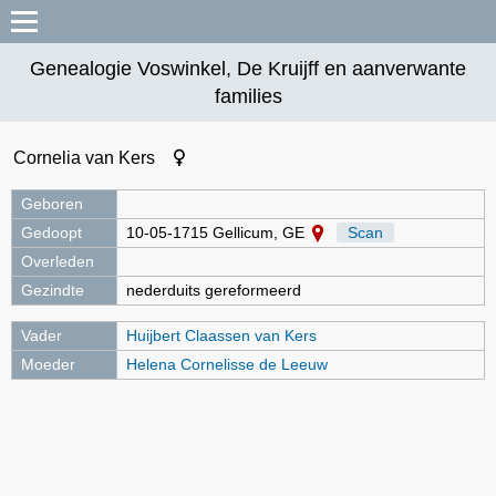
Genealogie Voswinkel, De Kruijff en aanverwante
families
Cornelia van Kers
Geboren
Gedoopt
10-05-1715 Gellicum, GE
Scan
Overleden
Gezindte
nederduits gereformeerd
Vader
Huijbert Claassen van Kers
Moeder
Helena Cornelisse de Leeuw