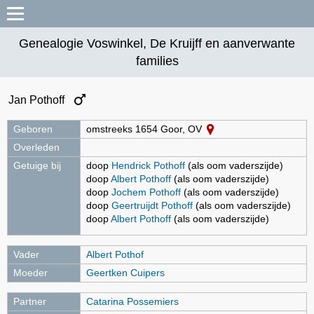
Genealogie Voswinkel, De Kruijff en aanverwante
families
Jan Pothoff
Geboren
omstreeks 1654 Goor, OV
Overleden
Getuige bij
doop
Hendrick Pothoff
(als oom vaderszijde)
doop
Albert Pothoff
(als oom vaderszijde)
doop
Jochem Pothoff
(als oom vaderszijde)
doop
Geertruijdt Pothoff
(als oom vaderszijde)
doop
Albert Pothoff
(als oom vaderszijde)
Vader
Albert Pothof
Moeder
Geertken Cuipers
Partner
Catarina Possemiers