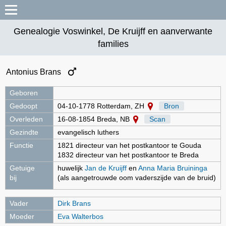
Genealogie Voswinkel, De Kruijff en aanverwante
families
Antonius Brans
Geboren
Gedoopt
04-10-1778 Rotterdam, ZH
Bron
Overleden
16-08-1854 Breda, NB
Scan
Gezindte
evangelisch luthers
Functie
1821 directeur van het postkantoor te Gouda
1832 directeur van het postkantoor te Breda
Getuige
huwelijk
Jan de Kruijff
en
Anna Maria Bruininga
bij
(als aangetrouwde oom vaderszijde van de bruid)
Vader
Dirk Brans
Moeder
Eva Walterbos